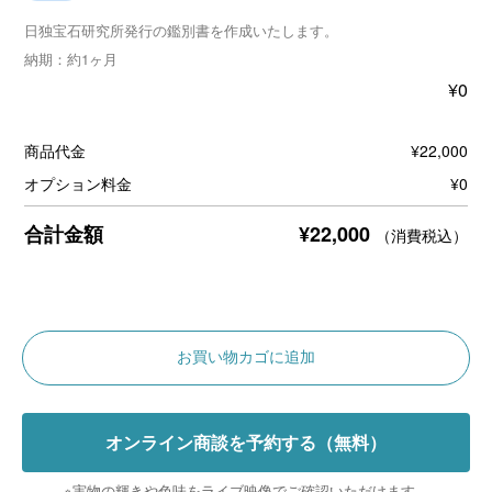
日独宝石研究所発行の鑑別書を作成いたします。
納期：約1ヶ月
¥
0
商品代金
¥
22,000
オプション料金
¥
0
¥
22,000
合計金額
（消費税込）
A
お買い物カゴに追加
l
t
オンライン商談を予約する（無料）
e
r
※実物の輝きや色味をライブ映像でご確認いただけます。