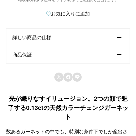
n
お気に入りに追加
a
t
詳しい商品の仕様
i
v
商品保証
ct
e
0.13ct
:
サイズ
天然石保証



3.33×3.32×1.72
当店で取り扱うルースはすべて天然石です。人
シェイプ
工石・模造石は一切取り扱っておりません。
光が織りなすイリュージョン。2つの顔で魅
ラウンドカット
了する0.13ctの天然カラーチェンジガーネッ
現物品質保証
ト
掲載している写真は、実際にお届けする現物を
撮影しています。一点物のため、写真の商品を
数あるガーネットの中でも、特別な条件下でしか産出さ