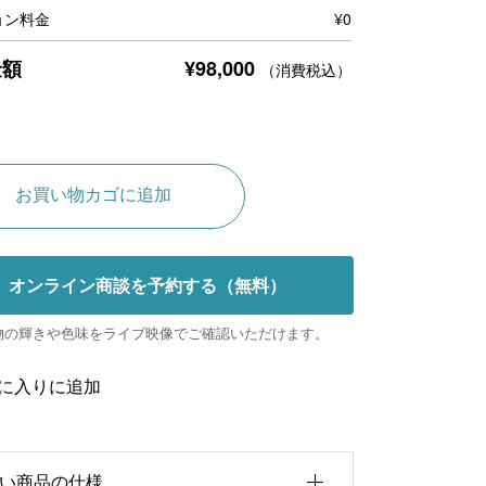
ョン料金
¥
0
¥
98,000
金額
（消費税込）
A
お買い物カゴに追加
l
t
オンライン商談を予約する（無料）
e
r
物の輝きや色味をライブ映像でご確認いただけます。
n
に入りに追加
a
t
i
い商品の仕様