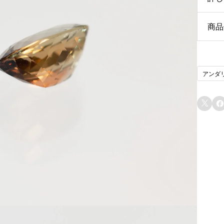
商品
Ct
サ
アンダ
シ
そ

