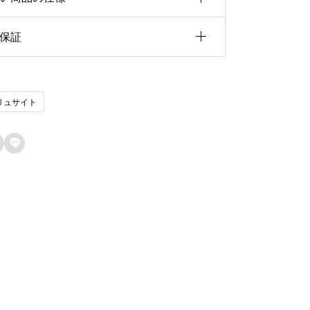
v
e
保証
3.36ct
:
イズ
11.16×8.40×5.48
天然石保証
リュサイト
ェイプ
オーバルカット
当店で取り扱うルースはすべて天然石で
の他
ブラジル産
す。人工石・模造石は一切取り扱ってお

りません。
現物品質保証
掲載している写真は、実際にお届けする
現物を撮影しています。一点物のため、
写真の商品をそのままお客様へお届けい
たします。撮影環境や閲覧環境により色