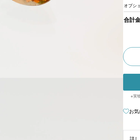
オプシ
合計
※実
お気
詳し