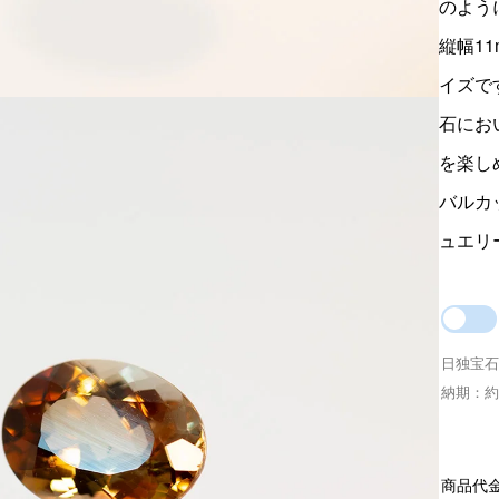
のよう
縦幅11
イズで
石にお
を楽し
バルカ
ュエリ
日独宝石
納期：約
商品代