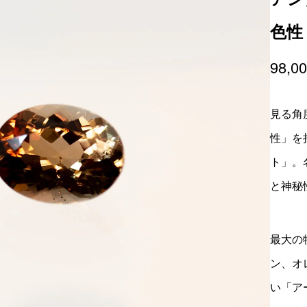
色性
98,0
見る角
性」を
ト」。
と神秘
最大の
ン、オ
い「ア