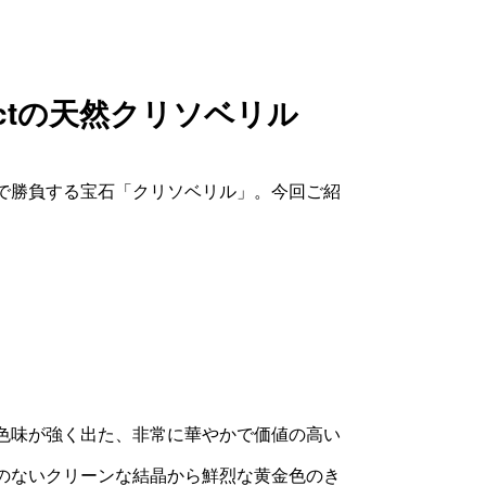
味の見え方に差が生じる場合がございま
す。気になる点がございましたら、お気
ctの天然クリソベリル
軽にお問い合わせください。
で勝負する宝石「クリソベリル」。今回ご紹
。
色味が強く出た、非常に華やかで価値の高い
のないクリーンな結晶から鮮烈な黄金色のき