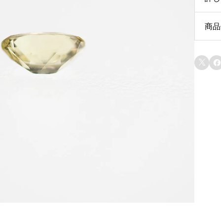
商品
ct
サ


シ
原