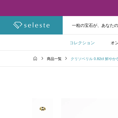
一粒の宝石が、あなたの物
コレクション
オ



クリソベリル 0.82ct 鮮
商品一覧