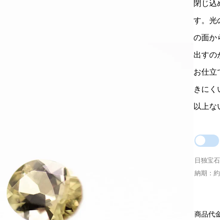
閉じ込
す。光
の面か
出すの
お仕立
きにく
以上な
日独宝石
納期：約
商品代