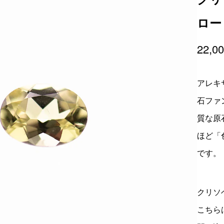
ロー
22,0
アレキ
石ファ
質な原
ほど「
です。
クリソ
こちら