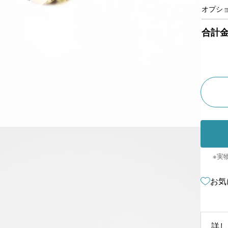
オプシ
合計
※実
お気
詳し