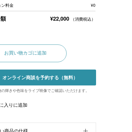
ョン料金
¥
0
¥
22,000
金額
（消費税込）
A
お買い物カゴに追加
l
t
オンライン商談を予約する（無料）
e
r
物の輝きや色味をライブ映像でご確認いただけます。
n
に入りに追加
a
t
i
い商品の仕様