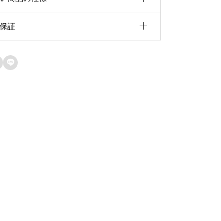
v
e
保証
0.82ct
:
イズ
6.90×5.15×3.15

天然石保証
ェイプ
オーバルカット
当店で取り扱うルースはすべて天然石で
産国
ブラジル
す。人工石・模造石は一切取り扱ってお
りません。
現物品質保証
掲載している写真は、実際にお届けする
現物を撮影しています。一点物のため、
写真の商品をそのままお客様へお届けい
たします。撮影環境や閲覧環境により色