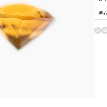
商品
ct
サ


シ
原