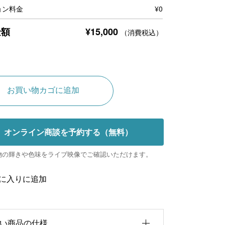
ョン料金
¥
0
¥
15,000
金額
（消費税込）
A
お買い物カゴに追加
l
t
オンライン商談を予約する（無料）
e
r
物の輝きや色味をライブ映像でご確認いただけます。
n
に入りに追加
a
t
i
い商品の仕様