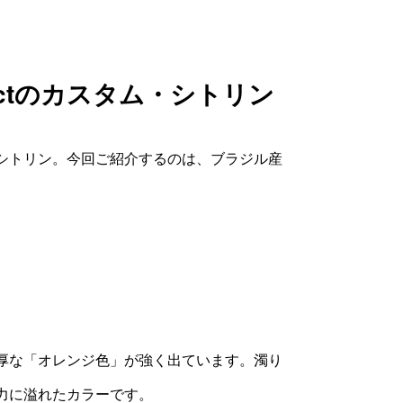
味の見え方に差が生じる場合がございま
す。気になる点がございましたら、お気
ctのカスタム・シトリン
軽にお問い合わせください。
シトリン。今回ご紹介するのは、ブラジル産
厚な「オレンジ色」が強く出ています。濁り
力に溢れたカラーです。