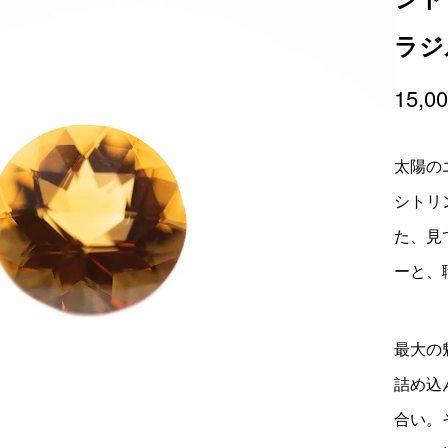
ラジ
15,0
太陽の
シトリ
た、見
ーと、
最大の
詰め込
合い。