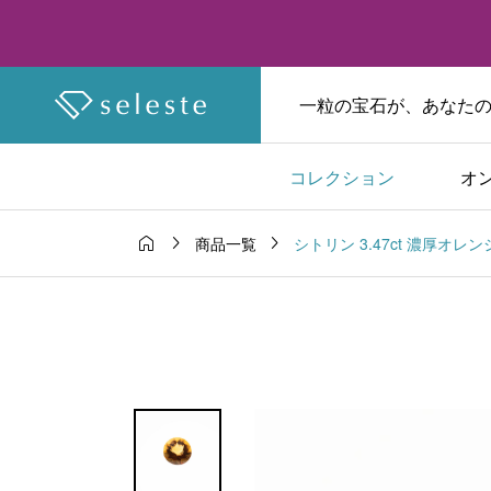
一粒の宝石が、あなたの物
コレクション
オ



シトリン 3.47ct 濃厚オレ
商品一覧