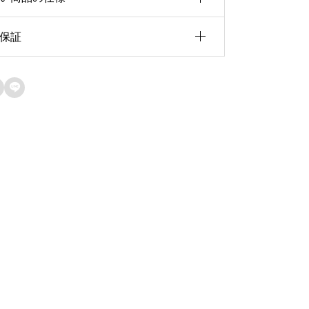
v
e
保証
3.47ct
:
イズ
10.17×10.03×7.30

天然石保証
ェイプ
カスタムカット
当店で取り扱うルースはすべて天然石で
産国
ブラジル
す。人工石・模造石は一切取り扱ってお
りません。
現物品質保証
掲載している写真は、実際にお届けする
現物を撮影しています。一点物のため、
写真の商品をそのままお客様へお届けい
たします。撮影環境や閲覧環境により色