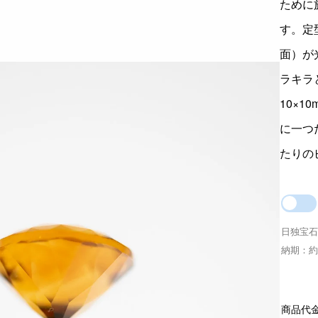
ために
す。定
面）が
ラキラ
10×1
に一つ
たりの
日独宝石
納期：約
商品代