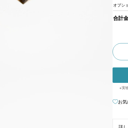
オプシ
合計
※実
お気
詳し