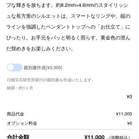
プな輝きを放ちます。約8.2mm×4.6mmのスタイリッシ
ュな長方形のシルエットは、スマートなリングや、縦の
ラインを強調したペンダントトップへの「お仕立て」に
ぴったり。お手元をパッと明るく照らす、黄金色の澄ん
だ煌めきをお楽しみください。
鑑別書作成
(¥3,300)
日独宝石研究所発行の鑑別書を作成いたします。
納期：約1ヶ月
¥
0
商品代金
¥
11,000
オプション料金
¥
0
¥
11,000
合計金額
（消費税込）