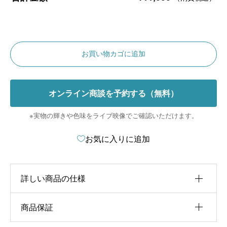
A
お買い物カゴに追加
l
t
オンライン商談を予約する（無料）
e
r
※実物の輝きや色味をライブ映像でご確認いただけます。
n
お気に入りに追加
a
t
詳しい商品の仕様
i
v
商品保証
ct
e
1.10ct