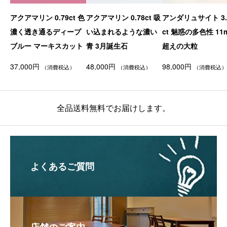
アクアマリン 0.79ct 色
アクアマリン 0.78ct 吸
アンダリュサイト 3.
濃く透き通るディープ
い込まれるような濃い
ct 魅惑の多色性 11
ブルー マーキスカット
青 3月誕生石
超えの大粒
37,000
円
48,000
円
98,000
円
（消費税込）
（消費税込）
（消費税込）
全品送料無料でお届けします。
よくあるご質問
店舗のご案内