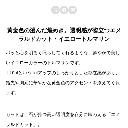
:
サイズ
天然石保証



8.29×4.64×3.43
当店で取り扱うルースはすべて天然石です。人
シェイプ
工石・模造石は一切取り扱っておりません。
黄金色の澄んだ煌めき。透明感が際立つエメ
エメラルドカット
ラルドカット・イエロートルマリン
現物品質保証
掲載している写真は、実際にお届けする現物を
パッと心を明るく照らしてくれるような、鮮やかで美し
撮影しています。一点物のため、写真の商品を
いイエローカラーのトルマリンです。
そのままお客様へお届けいたします。撮影環境
1.10ctという1ctアップのしっかりとした存在感があり、
や閲覧環境により色味の見え方に差が生じる場
指先や胸元に華やかな黄金色のアクセントを添えてくれ
合がございます。気になる点がございました
ます。
ら、お気軽にお問い合わせください。
カットは、石が持つ高い透明度を存分に味わえる「エメ
ラルドカット」。