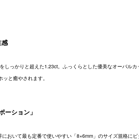
在感
壁をしっかりと超えた1.23ct。ふっくらとした優美なオーバ
ホッと癒やされます。
ポーション」
エリー業界において最も定番で使いやすい「8×6mm」のサイズ規