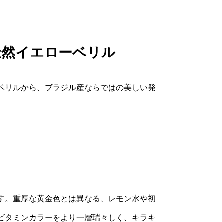
味の見え方に差が生じる場合がございま
す。気になる点がございましたら、お気
天然イエローベリル
軽にお問い合わせください。
ベリルから、ブラジル産ならではの美しい発
す。重厚な黄金色とは異なる、レモン水や初
ビタミンカラーをより一層瑞々しく、キラキ