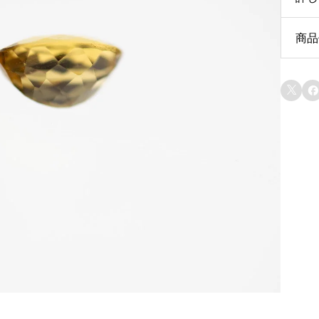
商品
ct
サ


シ
原