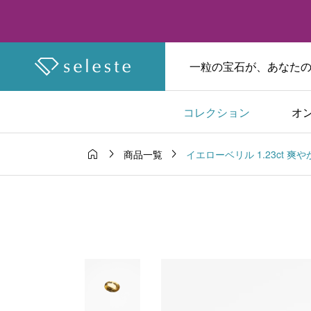
一粒の宝石が、あなたの物
コレクション
オ



イエローベリル 1.23ct 
商品一覧