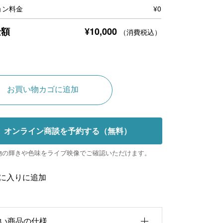
ョン料金
¥
0
¥
10,000
金額
（消費税込）
A
お買い物カゴに追加
l
t
オンライン商談を予約する（無料）
e
r
物の輝きや色味をライブ映像でご確認いただけます。
n
に入りに追加
a
t
i
い商品の仕様