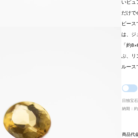
いピュ
だけで
ピースで
は、ジ
「約8
ぶ、リ
ルース
日独宝石
納期：約
商品代