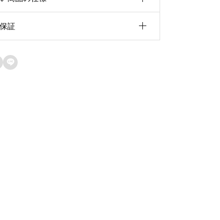
v
e
保証
1.23ct
:
イズ
8.13×6.09×4.35

天然石保証
ェイプ
オーバルカット
当店で取り扱うルースはすべて天然石で
産国
ブラジル
す。人工石・模造石は一切取り扱ってお
りません。
現物品質保証
掲載している写真は、実際にお届けする
現物を撮影しています。一点物のため、
写真の商品をそのままお客様へお届けい
たします。撮影環境や閲覧環境により色